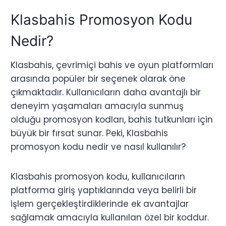
Klasbahis Promosyon Kodu
Nedir?
Klasbahis, çevrimiçi bahis ve oyun platformları
arasında popüler bir seçenek olarak öne
çıkmaktadır. Kullanıcıların daha avantajlı bir
deneyim yaşamaları amacıyla sunmuş
olduğu promosyon kodları, bahis tutkunları için
büyük bir fırsat sunar. Peki, Klasbahis
promosyon kodu nedir ve nasıl kullanılır?
Klasbahis promosyon kodu, kullanıcıların
platforma giriş yaptıklarında veya belirli bir
işlem gerçekleştirdiklerinde ek avantajlar
sağlamak amacıyla kullanılan özel bir koddur.