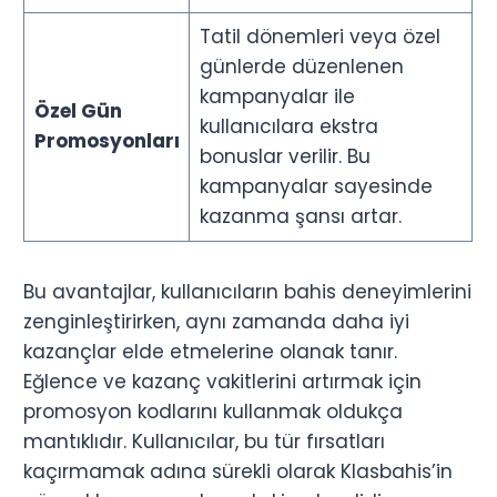
Tatil dönemleri veya özel
günlerde düzenlenen
kampanyalar ile
Özel Gün
kullanıcılara ekstra
Promosyonları
bonuslar verilir. Bu
kampanyalar sayesinde
kazanma şansı artar.
Bu avantajlar, kullanıcıların bahis deneyimlerini
zenginleştirirken, aynı zamanda daha iyi
kazançlar elde etmelerine olanak tanır.
Eğlence ve kazanç vakitlerini artırmak için
promosyon kodlarını kullanmak oldukça
mantıklıdır. Kullanıcılar, bu tür fırsatları
kaçırmamak adına sürekli olarak Klasbahis’in