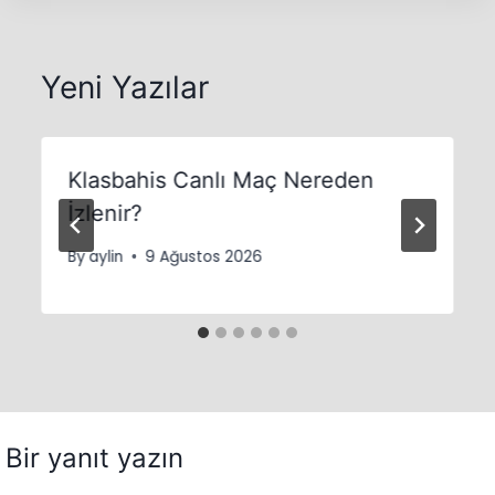
Yeni Yazılar
Klasbahis Canlı Maç Nereden
İzlenir?
By
aylin
9 Ağustos 2026
Bir yanıt yazın