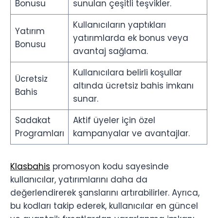
Bonusu
sunulan çeşitli teşvikler.
Kullanıcıların yaptıkları
Yatırım
yatırımlarda ek bonus veya
Bonusu
avantaj sağlama.
Kullanıcılara belirli koşullar
Ücretsiz
altında ücretsiz bahis imkanı
Bahis
sunar.
Sadakat
Aktif üyeler için özel
Programları
kampanyalar ve avantajlar.
Klasbahis
promosyon kodu sayesinde
kullanıcılar, yatırımlarını daha da
değerlendirerek şanslarını artırabilirler. Ayrıca,
bu kodları takip ederek, kullanıcılar en güncel