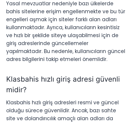
Yasal mevzuatlar nedeniyle bazı ülkelerde
bahis sitelerine erişim engellenmekte ve bu tür
engelleri aşmak için siteler farklı alan adları
kullanmaktadır. Ayrıca, kullanıcıların kesintisiz
ve hızlı bir şekilde siteye ulaşabilmesi için de
giriş adreslerinde güncellemeler
yapılmaktadır. Bu nedenle, kullanıcıların güncel
adres bilgilerini takip etmeleri önemlidir.
Klasbahis hızlı giriş adresi güvenli
midir?
Klasbahis hızlı giriş adresleri resmi ve güncel
olduğu sürece güvenlidir. Ancak, bazı sahte
site ve dolandırıcılık amaçlı alan adları da