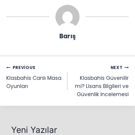
Barış
Yazı
PREVIOUS
NEXT
Klasbahis Canlı Masa
Klasbahis Güvenilir
gezinmesi
Oyunları
mi? Lisans Bilgileri ve
Güvenlik İncelemesi
Yeni Yazılar