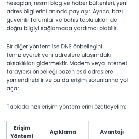
hesapları, resmi blog ve haber bültenleri, yeni
adres bilgilerini anında paylaşır. Ayrıca, bazı
güvenilir forumlar ve bahis toplulukları da
doğru bilgiyi sağlamada yardımcı olabilir.
Bir diğer yöntem ise DNS önbelleğini
temizleyerek yeni adreslere ulaşımdaki
aksaklıkları gidermektir. Modem veya internet
tarayıcısı önbelleği bazen eski adreslere
yönlendirebilir ve bu da erişim sorunlarına yol
açar.
Tabloda hızlı erişim yöntemlerini özetleyelim:
Erişim
Açıklama
Avantajı
Yöntemi