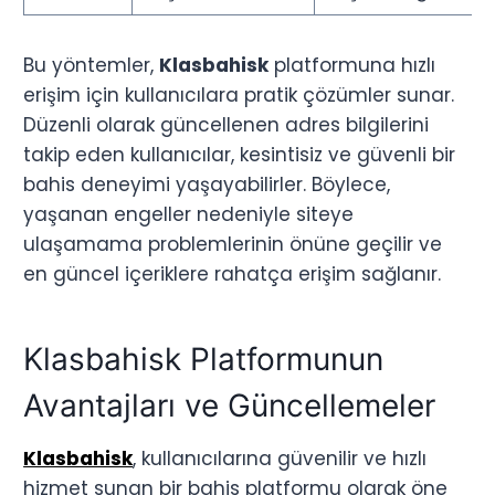
Bu yöntemler,
Klasbahisk
platformuna hızlı
erişim için kullanıcılara pratik çözümler sunar.
Düzenli olarak güncellenen adres bilgilerini
takip eden kullanıcılar, kesintisiz ve güvenli bir
bahis deneyimi yaşayabilirler. Böylece,
yaşanan engeller nedeniyle siteye
ulaşamama problemlerinin önüne geçilir ve
en güncel içeriklere rahatça erişim sağlanır.
Klasbahisk Platformunun
Avantajları ve Güncellemeler
Klasbahisk
, kullanıcılarına güvenilir ve hızlı
hizmet sunan bir bahis platformu olarak öne