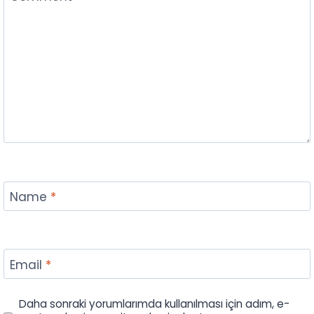
Name
*
Email
*
Daha sonraki yorumlarımda kullanılması için adım, e-