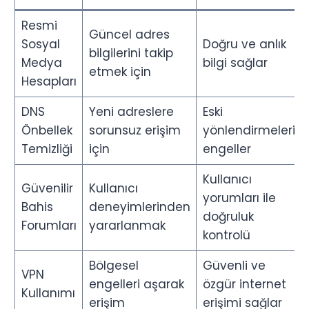
Resmi
Güncel adres
Sosyal
Doğru ve anlık
bilgilerini takip
Medya
bilgi sağlar
etmek için
Hesapları
DNS
Yeni adreslere
Eski
Önbellek
sorunsuz erişim
yönlendirmeleri
Temizliği
için
engeller
Kullanıcı
Güvenilir
Kullanıcı
yorumları ile
Bahis
deneyimlerinden
doğruluk
Forumları
yararlanmak
kontrolü
Bölgesel
Güvenli ve
VPN
engelleri aşarak
özgür internet
Kullanımı
erişim
erişimi sağlar