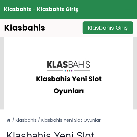
Skip
Klasbahis
-
Klasbahis
Giriş
to
content
Klasbahis
Klasbahis Giriş
/
Klasbahis
/
Klasbahis Yeni Slot Oyunları
Klasbahis Yeni Slot