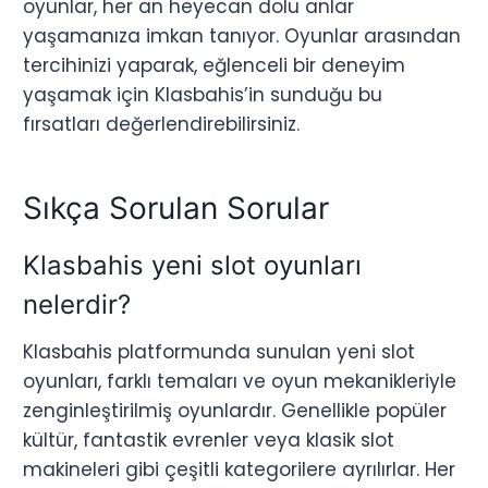
oyunlar, her an heyecan dolu anlar
yaşamanıza imkan tanıyor. Oyunlar arasından
tercihinizi yaparak, eğlenceli bir deneyim
yaşamak için Klasbahis’in sunduğu bu
fırsatları değerlendirebilirsiniz.
Sıkça Sorulan Sorular
Klasbahis yeni slot oyunları
nelerdir?
Klasbahis platformunda sunulan yeni slot
oyunları, farklı temaları ve oyun mekanikleriyle
zenginleştirilmiş oyunlardır. Genellikle popüler
kültür, fantastik evrenler veya klasik slot
makineleri gibi çeşitli kategorilere ayrılırlar. Her