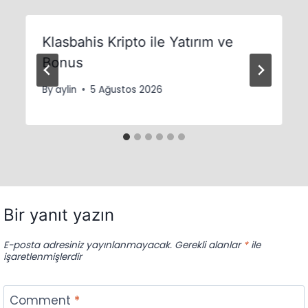
Klasbahis Kripto ile Yatırım ve
Bonus
By
aylin
5 Ağustos 2026
Bir yanıt yazın
E-posta adresiniz yayınlanmayacak.
Gerekli alanlar
*
ile
işaretlenmişlerdir
Comment
*