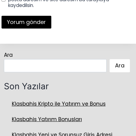
kaydedilsin.
Ara
Ara
Son Yazılar
Klasbahis Kripto ile Yatırım ve Bonus
Klasbahis Yatırım Bonusları
Klasbahis Yeni ve Sorunsuz Giriş Adresi