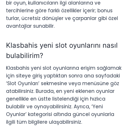
bir oyun, kullanıcıların ilgi alanlarına ve
tercihlerine göre farklı özellikler içerir; bonus
turlar, ücretsiz dönüşler ve çarpanlar gibi özel
avantajlar sunabilir.
Klasbahis yeni slot oyunlarını nasıl
bulabilirim?
Klasbahis yeni slot oyunlarına erişim sağlamak
için siteye giriş yaptıktan sonra ana sayfadaki
‘Slot Oyunları’ sekmesine veya menüsüne göz
atabilirsiniz. Burada, en yeni eklenen oyunlar
genellikle en üstte listelendiği için hızlıca
bulabilir ve oynayabilirsiniz. Ayrıca, ‘Yeni
Oyunlar’ kategorisi altında güncel oyunlarla
ilgili tüm bilgilere ulaşabilirsiniz.