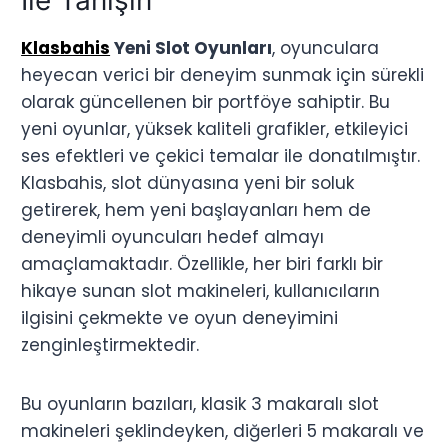
Klasbahis
Yeni Slot Oyunları
, oyunculara
heyecan verici bir deneyim sunmak için sürekli
olarak güncellenen bir portföye sahiptir. Bu
yeni oyunlar, yüksek kaliteli grafikler, etkileyici
ses efektleri ve çekici temalar ile donatılmıştır.
Klasbahis, slot dünyasına yeni bir soluk
getirerek, hem yeni başlayanları hem de
deneyimli oyuncuları hedef almayı
amaçlamaktadır. Özellikle, her biri farklı bir
hikaye sunan slot makineleri, kullanıcıların
ilgisini çekmekte ve oyun deneyimini
zenginleştirmektedir.
Bu oyunların bazıları, klasik 3 makaralı slot
makineleri şeklindeyken, diğerleri 5 makaralı ve