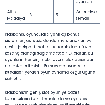
oyunları
Altın
Geleneksel
3
5
Madalya
temalı
Klasbahis, oyunculara yenilikçi bonus
sistemleri, ücretsiz döndürme olanakları ve
çeşitli jackpot fırsatları sunarak daha fazla
kazanç olanağı sağlamaktadır. Ek olarak, bu
oyunların her biri, mobil uyumluluk açısından
optimize edilmiştir. Bu sayede oyuncular,
istedikleri yerden oyun oynama özgürlüğüne
sahiptir.
Klasbahis’in geniş slot oyun yelpazesi,
kullanıcıların farklı temalarda ve oynanış
şekillerinde zevk almalarını sağlamaktadır.