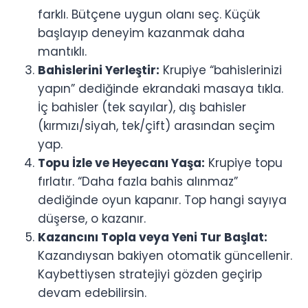
farklı. Bütçene uygun olanı seç. Küçük
başlayıp deneyim kazanmak daha
mantıklı.
Bahislerini Yerleştir:
Krupiye “bahislerinizi
yapın” dediğinde ekrandaki masaya tıkla.
İç bahisler (tek sayılar), dış bahisler
(kırmızı/siyah, tek/çift) arasından seçim
yap.
Topu İzle ve Heyecanı Yaşa:
Krupiye topu
fırlatır. “Daha fazla bahis alınmaz”
dediğinde oyun kapanır. Top hangi sayıya
düşerse, o kazanır.
Kazancını Topla veya Yeni Tur Başlat:
Kazandıysan bakiyen otomatik güncellenir.
Kaybettiysen stratejiyi gözden geçirip
devam edebilirsin.