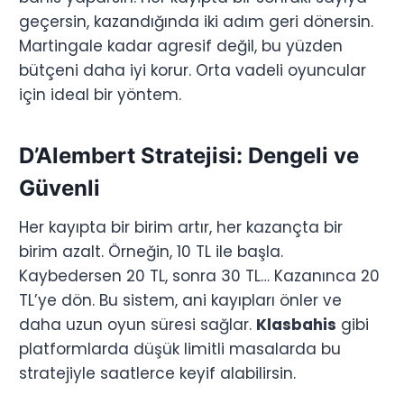
geçersin, kazandığında iki adım geri dönersin.
Martingale kadar agresif değil, bu yüzden
bütçeni daha iyi korur. Orta vadeli oyuncular
için ideal bir yöntem.
D’Alembert Stratejisi: Dengeli ve
Güvenli
Her kayıpta bir birim artır, her kazançta bir
birim azalt. Örneğin, 10 TL ile başla.
Kaybedersen 20 TL, sonra 30 TL… Kazanınca 20
TL’ye dön. Bu sistem, ani kayıpları önler ve
daha uzun oyun süresi sağlar.
Klasbahis
gibi
platformlarda düşük limitli masalarda bu
stratejiyle saatlerce keyif alabilirsin.