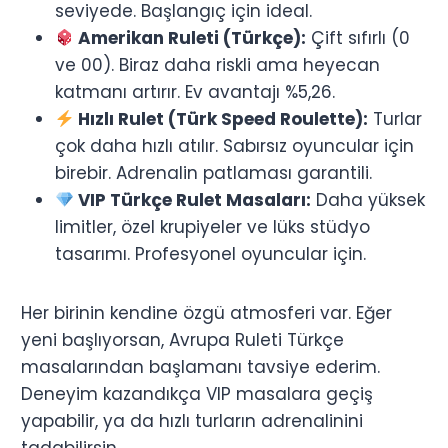
seviyede. Başlangıç için ideal.
Amerikan Ruleti (Türkçe):
Çift sıfırlı (0
ve 00). Biraz daha riskli ama heyecan
katmanı artırır. Ev avantajı %5,26.
Hızlı Rulet (Türk Speed Roulette):
Turlar
çok daha hızlı atılır. Sabırsız oyuncular için
birebir. Adrenalin patlaması garantili.
VIP Türkçe Rulet Masaları:
Daha yüksek
limitler, özel krupiyeler ve lüks stüdyo
tasarımı. Profesyonel oyuncular için.
Her birinin kendine özgü atmosferi var. Eğer
yeni başlıyorsan, Avrupa Ruleti Türkçe
masalarından başlamanı tavsiye ederim.
Deneyim kazandıkça VIP masalara geçiş
yapabilir, ya da hızlı turların adrenalinini