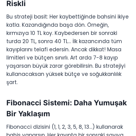
Riskli
Bu strateji basit: Her kaybettiğinde bahsini ikiye
katla. Kazandığında başa dön. Örneğin,
kırmızıya 10 TL koy. Kaybedersen bir sonraki
turda 20 TL, sonra 40 TL… İlk kazancında tüm
kayıplarını telafi edersin. Ancak dikkat! Masa
limitleri ve bütçen sınırlı. Art arda 7-8 kayıp
yaşarsan büyük zarar görebilirsin. Bu stratejiyi
kullanacaksan yüksek bütçe ve soğukkanlılık
şart.
Fibonacci Sistemi: Daha Yumuşak
Bir Yaklaşım
Fibonacci dizisini (1, 1, 2, 3, 5, 8, 13…) kullanarak
bahis yaparsın. Her kayıpta bir sonraki sayıya