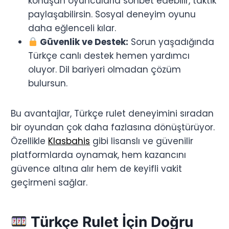
konuşan oyuncularla sohbet edebilir, taktik
paylaşabilirsin. Sosyal deneyim oyunu
daha eğlenceli kılar.
Güvenlik ve Destek:
Sorun yaşadığında
Türkçe canlı destek hemen yardımcı
oluyor. Dil bariyeri olmadan çözüm
bulursun.
Bu avantajlar, Türkçe rulet deneyimini sıradan
bir oyundan çok daha fazlasına dönüştürüyor.
Özellikle
Klasbahis
gibi lisanslı ve güvenilir
platformlarda oynamak, hem kazancını
güvence altına alır hem de keyifli vakit
geçirmeni sağlar.
Türkçe Rulet İçin Doğru