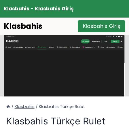
Skip
Klasbahis
-
Klasbahis
Giriş
to
content
Klasbahis
Klasbahis Giriş
/
Klasbahis
/
Klasbahis Türkçe Rulet
Klasbahis Türkçe Rulet