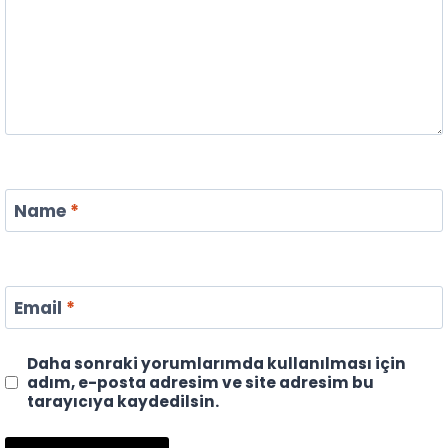
Name
*
Email
*
Daha sonraki yorumlarımda kullanılması için
adım, e-posta adresim ve site adresim bu
tarayıcıya kaydedilsin.