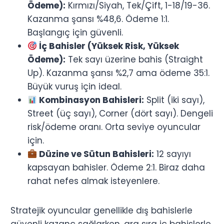
Ödeme):
Kırmızı/Siyah, Tek/Çift, 1-18/19-36.
Kazanma şansı %48,6. Ödeme 1:1.
Başlangıç için güvenli.
İç Bahisler (Yüksek Risk, Yüksek
Ödeme):
Tek sayı üzerine bahis (Straight
Up). Kazanma şansı %2,7 ama ödeme 35:1.
Büyük vuruş için ideal.
Kombinasyon Bahisleri:
Split (iki sayı),
Street (üç sayı), Corner (dört sayı). Dengeli
risk/ödeme oranı. Orta seviye oyuncular
için.
Düzine ve Sütun Bahisleri:
12 sayıyı
kapsayan bahisler. Ödeme 2:1. Biraz daha
rahat nefes almak isteyenlere.
Stratejik oyuncular genellikle dış bahislerle