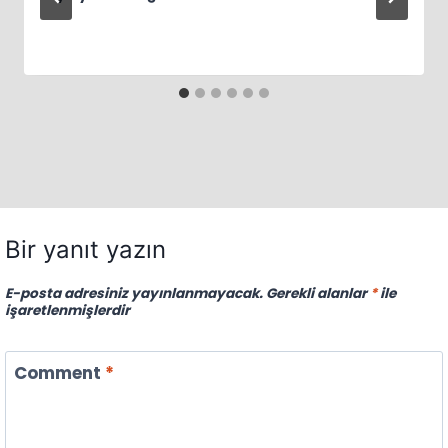
Bir yanıt yazın
E-posta adresiniz yayınlanmayacak.
Gerekli alanlar
*
ile
işaretlenmişlerdir
Comment
*