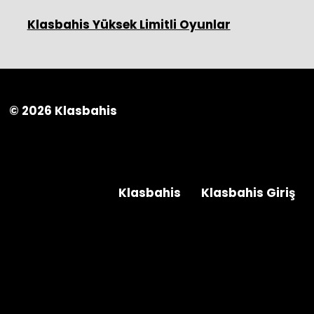
Klasbahis Yüksek Limitli Oyunlar
© 2026 Klasbahis
Klasbahis
Klasbahis Giriş
Veteriner
-
İzmir Veteriner