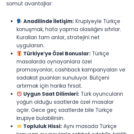
somut avantajlar:
Anadilinde İletişim:
Krupiyeyle Türkçe
konuşmak, hata yapma olasılığını sıfırlar.
Kuralları tam anlar, stratejini net
uygularsın.
Türkiye’ye Özel Bonuslar:
Türkçe
masalarda oynayanlara özel
promosyonlar, cashback kampanyaları ve
sadakat puanları sunuluyor. Bütçeni
artırmak için harika fırsat.
Uygun Saat Dilimleri:
Türk oyuncuların
yoğun olduğu saatlerde özel masalar
açılır. Gece geç saatlerde bile Türkçe
krupiye bulabilirsin.
Topluluk Hissi:
Aynı masada Türkçe