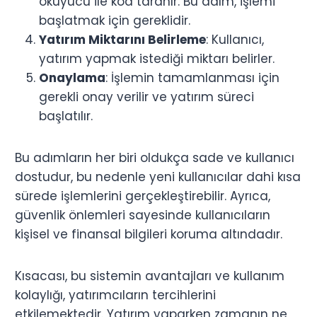
okuyucu ile kod taranır. Bu adım, işlemi
başlatmak için gereklidir.
Yatırım Miktarını Belirleme
: Kullanıcı,
yatırım yapmak istediği miktarı belirler.
Onaylama
: İşlemin tamamlanması için
gerekli onay verilir ve yatırım süreci
başlatılır.
Bu adımların her biri oldukça sade ve kullanıcı
dostudur, bu nedenle yeni kullanıcılar dahi kısa
sürede işlemlerini gerçekleştirebilir. Ayrıca,
güvenlik önlemleri sayesinde kullanıcıların
kişisel ve finansal bilgileri koruma altındadır.
Kısacası, bu sistemin avantajları ve kullanım
kolaylığı, yatırımcıların tercihlerini
etkilemektedir. Yatırım yaparken zamanın ne