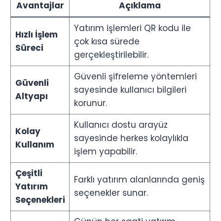
Avantajlar
Açıklama
Yatırım işlemleri QR kodu ile
Hızlı İşlem
çok kısa sürede
Süreci
gerçekleştirilebilir.
Güvenli şifreleme yöntemleri
Güvenli
sayesinde kullanıcı bilgileri
Altyapı
korunur.
Kullanıcı dostu arayüz
Kolay
sayesinde herkes kolaylıkla
Kullanım
işlem yapabilir.
Çeşitli
Farklı yatırım alanlarında geniş
Yatırım
seçenekler sunar.
Seçenekleri