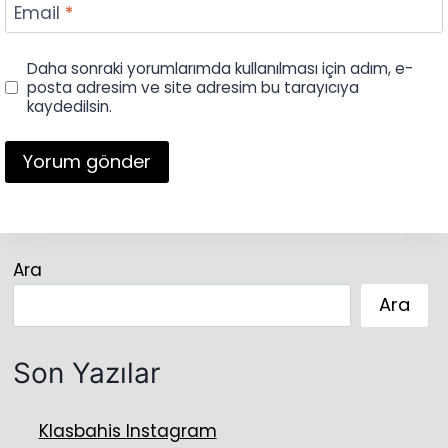
Email
*
Daha sonraki yorumlarımda kullanılması için adım, e-
posta adresim ve site adresim bu tarayıcıya
kaydedilsin.
Ara
Ara
Son Yazılar
Klasbahis Instagram