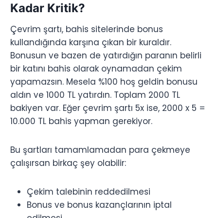
Kadar Kritik?
Çevrim şartı, bahis sitelerinde bonus
kullandığında karşına çıkan bir kuraldır.
Bonusun ve bazen de yatırdığın paranın belirli
bir katını bahis olarak oynamadan çekim
yapamazsın. Mesela %100 hoş geldin bonusu
aldın ve 1000 TL yatırdın. Toplam 2000 TL
bakiyen var. Eğer çevrim şartı 5x ise, 2000 x 5 =
10.000 TL bahis yapman gerekiyor.
Bu şartları tamamlamadan para çekmeye
çalışırsan birkaç şey olabilir:
Çekim talebinin reddedilmesi
Bonus ve bonus kazançlarının iptal