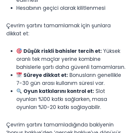
edilmesi
Hesabının geçici olarak kilitlenmesi
Çevrim şartını tamamlamak için şunlara
dikkat et:
Düşük riskli bahisler tercih et:
Yüksek
oranlı tek maçlar yerine kombine
bahislerle şartı daha güvenli tamamlarsın.
Süreye dikkat et:
Bonusların genellikle
7-30 gün arası kullanım süresi var.
Oyun katkılarını kontrol et:
Slot
oyunları %100 katkı sağlarken, masa
oyunları %10-20 katkı sağlayabilir.
Çevrim şartını tamamladığında bakiyenin
‘bonus bakiye’den ‘gerçek bakiye’ye dönüşür