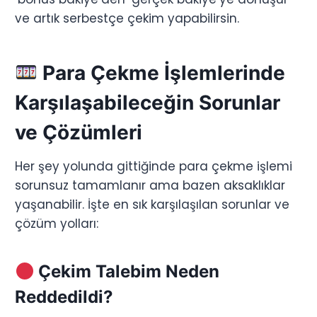
ve artık serbestçe çekim yapabilirsin.
Para Çekme İşlemlerinde
Karşılaşabileceğin Sorunlar
ve Çözümleri
Her şey yolunda gittiğinde para çekme işlemi
sorunsuz tamamlanır ama bazen aksaklıklar
yaşanabilir. İşte en sık karşılaşılan sorunlar ve
çözüm yolları:
Çekim Talebim Neden
Reddedildi?