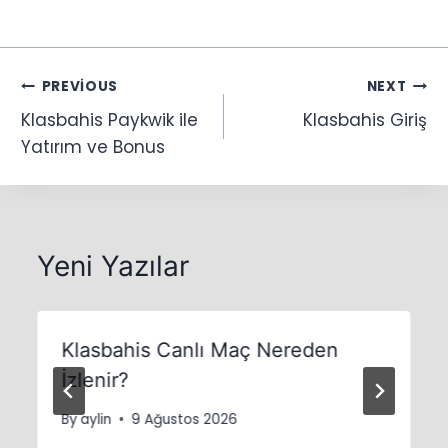
Yazı
PREVIOUS
NEXT
Klasbahis Paykwik ile
Klasbahis Giriş
gezinmesi
Yatırım ve Bonus
Yeni Yazılar
Klasbahis Canlı Maç Nereden
İzlenir?
By
aylin
9 Ağustos 2026