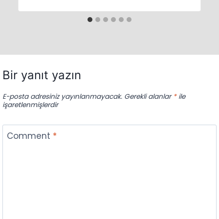
Bir yanıt yazın
E-posta adresiniz yayınlanmayacak.
Gerekli alanlar
*
ile
işaretlenmişlerdir
Comment
*