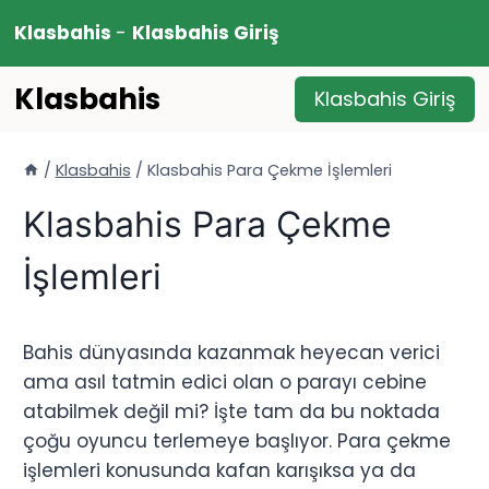
Skip
Klasbahis
-
Klasbahis
Giriş
to
content
Klasbahis
Klasbahis Giriş
/
Klasbahis
/
Klasbahis Para Çekme İşlemleri
Klasbahis Para Çekme
İşlemleri
Bahis dünyasında kazanmak heyecan verici
ama asıl tatmin edici olan o parayı cebine
atabilmek değil mi? İşte tam da bu noktada
çoğu oyuncu terlemeye başlıyor. Para çekme
işlemleri konusunda kafan karışıksa ya da