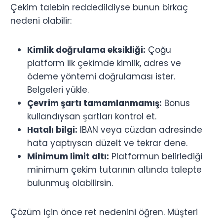
Çekim talebin reddedildiyse bunun birkaç
nedeni olabilir:
Kimlik doğrulama eksikliği:
Çoğu
platform ilk çekimde kimlik, adres ve
ödeme yöntemi doğrulaması ister.
Belgeleri yükle.
Çevrim şartı tamamlanmamış:
Bonus
kullandıysan şartları kontrol et.
Hatalı bilgi:
IBAN veya cüzdan adresinde
hata yaptıysan düzelt ve tekrar dene.
Minimum limit altı:
Platformun belirlediği
minimum çekim tutarının altında talepte
bulunmuş olabilirsin.
Çözüm için önce ret nedenini öğren. Müşteri