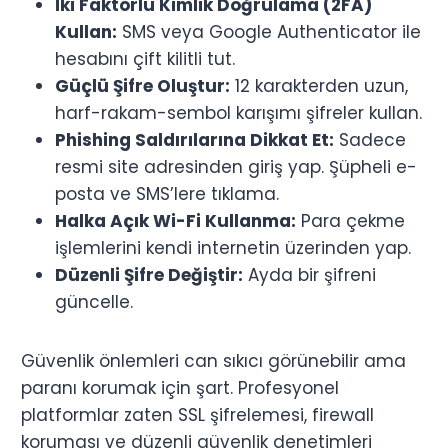
İki Faktörlü Kimlik Doğrulama (2FA)
Kullan:
SMS veya Google Authenticator ile
hesabını çift kilitli tut.
Güçlü Şifre Oluştur:
12 karakterden uzun,
harf-rakam-sembol karışımı şifreler kullan.
Phishing Saldırılarına Dikkat Et:
Sadece
resmi site adresinden giriş yap. Şüpheli e-
posta ve SMS’lere tıklama.
Halka Açık Wi-Fi Kullanma:
Para çekme
işlemlerini kendi internetin üzerinden yap.
Düzenli Şifre Değiştir:
Ayda bir şifreni
güncelle.
Güvenlik önlemleri can sıkıcı görünebilir ama
paranı korumak için şart. Profesyonel
platformlar zaten SSL şifrelemesi, firewall
koruması ve düzenli güvenlik denetimleri