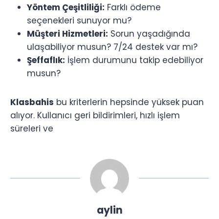
Yöntem Çeşitliliği:
Farklı ödeme
seçenekleri sunuyor mu?
Müşteri Hizmetleri:
Sorun yaşadığında
ulaşabiliyor musun? 7/24 destek var mı?
Şeffaflık:
İşlem durumunu takip edebiliyor
musun?
Klasbahis
bu kriterlerin hepsinde yüksek puan
alıyor. Kullanıcı geri bildirimleri, hızlı işlem
süreleri ve
aylin