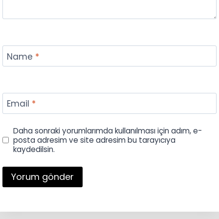
Name
*
Email
*
Daha sonraki yorumlarımda kullanılması için adım, e-
posta adresim ve site adresim bu tarayıcıya
kaydedilsin.