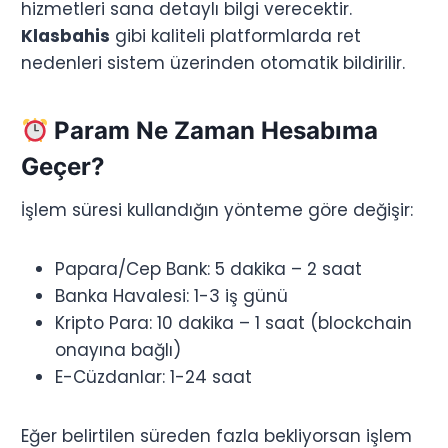
hizmetleri sana detaylı bilgi verecektir.
Klasbahis
gibi kaliteli platformlarda ret
nedenleri sistem üzerinden otomatik bildirilir.
Param Ne Zaman Hesabıma
Geçer?
İşlem süresi kullandığın yönteme göre değişir:
Papara/Cep Bank: 5 dakika – 2 saat
Banka Havalesi: 1-3 iş günü
Kripto Para: 10 dakika – 1 saat (blockchain
onayına bağlı)
E-Cüzdanlar: 1-24 saat
Eğer belirtilen süreden fazla bekliyorsan işlem