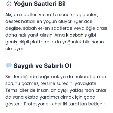
Yoğun Saatleri Bil
Akşam saatleri ve hafta sonu maç günleri,
destek hatları en yoğun oluyor. Eğer acil
değilse, sabah erken saatlerde veya öğle arası
daha hızlı yanıt alırsın. Ama
Klasbahis
gibi
geniş ekipli platformlarda yoğunluk bile sorun
olmuyor.
Saygılı ve Sabırlı Ol
Sinirlendiğinde bağırmak ya da hakaret etmek
sorunu çözmez, tersine sürecini yavaşlatır.
Temsilciler de insan, anlayışlı yaklaşırsan onlar
da sana ekstra yardımcı olmak için çaba
gösterir. Profesyonellik her iki taraftan beklenir.