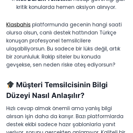
kritik konularda hemen aksiyon alınıyor.
Klasbahis
platformunda gecenin hangi saati
olursa olsun, canlı destek hattından Türkçe
konuşan profesyonel temsilcilere
ulaşabiliyorsun. Bu sadece bir lüks değil, artık
bir zorunluluk. Rakip siteler bu konuda
gevşekse, sen neden riske ateş ediyorsun?
Müşteri Temsilcisinin Bilgi
Düzeyi Nasıl Anlaşılır?
Hızlı cevap almak önemli ama yanlış bilgi
alırsan işin daha da karışır. Bazı platformlarda
destek ekibi sadece hazır şablonlarla yanıt
veriyor, sorunu gerçekten anlamıyor. Kaliteli bir