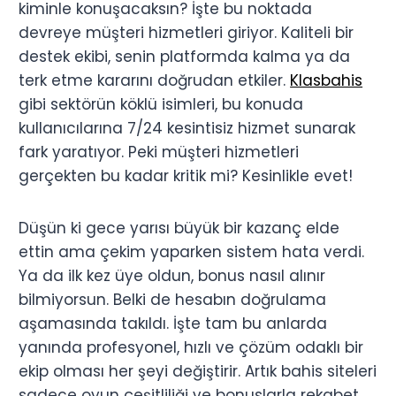
kiminle konuşacaksın? İşte bu noktada
devreye müşteri hizmetleri giriyor. Kaliteli bir
destek ekibi, senin platformda kalma ya da
terk etme kararını doğrudan etkiler.
Klasbahis
gibi sektörün köklü isimleri, bu konuda
kullanıcılarına 7/24 kesintisiz hizmet sunarak
fark yaratıyor. Peki müşteri hizmetleri
gerçekten bu kadar kritik mi? Kesinlikle evet!
Düşün ki gece yarısı büyük bir kazanç elde
ettin ama çekim yaparken sistem hata verdi.
Ya da ilk kez üye oldun, bonus nasıl alınır
bilmiyorsun. Belki de hesabın doğrulama
aşamasında takıldı. İşte tam bu anlarda
yanında profesyonel, hızlı ve çözüm odaklı bir
ekip olması her şeyi değiştirir. Artık bahis siteleri
sadece oyun çeşitliliği ve bonuslarla rekabet