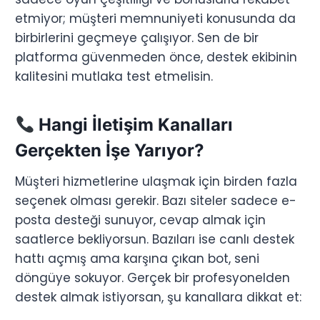
etmiyor; müşteri memnuniyeti konusunda da
birbirlerini geçmeye çalışıyor. Sen de bir
platforma güvenmeden önce, destek ekibinin
kalitesini mutlaka test etmelisin.
Hangi İletişim Kanalları
Gerçekten İşe Yarıyor?
Müşteri hizmetlerine ulaşmak için birden fazla
seçenek olması gerekir. Bazı siteler sadece e-
posta desteği sunuyor, cevap almak için
saatlerce bekliyorsun. Bazıları ise canlı destek
hattı açmış ama karşına çıkan bot, seni
döngüye sokuyor. Gerçek bir profesyonelden
destek almak istiyorsan, şu kanallara dikkat et: