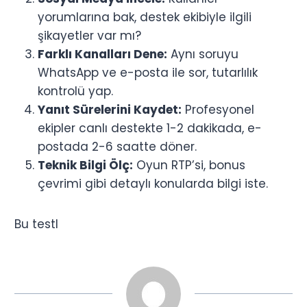
yorumlarına bak, destek ekibiyle ilgili
şikayetler var mı?
Farklı Kanalları Dene:
Aynı soruyu
WhatsApp ve e-posta ile sor, tutarlılık
kontrolü yap.
Yanıt Sürelerini Kaydet:
Profesyonel
ekipler canlı destekte 1-2 dakikada, e-
postada 2-6 saatte döner.
Teknik Bilgi Ölç:
Oyun RTP’si, bonus
çevrimi gibi detaylı konularda bilgi iste.
Bu testl