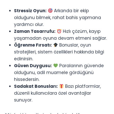
Stressiz Oyun:
Arkanda bir ekip
olduğunu bilmek, rahat bahis yapmana
yardımcı olur.
Zaman Tasarrufu:
Hızlı çözüm, kayıp
yaşamadan oyuna devam etmeni sağlar.
Öğrenme Fırsatı:
Bonuslar, oyun
stratejileri, sistem özellikleri hakkında bilgi
edinirsin.
Güven Duygusu:
Paralarının güvende
olduğunu, adil muamele gördüğünü
hissedersin.
Sadakat Bonusları:
Bazı platformlar,
düzenli kullanıcılara özel avantajlar
sunuyor.