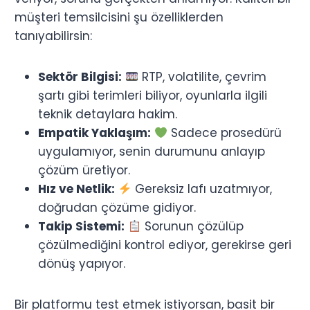
müşteri temsilcisini şu özelliklerden
tanıyabilirsin:
Sektör Bilgisi:
RTP, volatilite, çevrim
şartı gibi terimleri biliyor, oyunlarla ilgili
teknik detaylara hakim.
Empatik Yaklaşım:
Sadece prosedürü
uygulamıyor, senin durumunu anlayıp
çözüm üretiyor.
Hız ve Netlik:
Gereksiz lafı uzatmıyor,
doğrudan çözüme gidiyor.
Takip Sistemi:
Sorunun çözülüp
çözülmediğini kontrol ediyor, gerekirse geri
dönüş yapıyor.
Bir platformu test etmek istiyorsan, basit bir