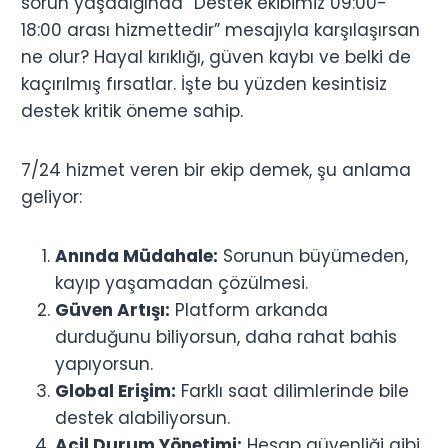
sorun yaşadığında “Destek ekibimiz 09:00-
18:00 arası hizmettedir” mesajıyla karşılaşırsan
ne olur? Hayal kırıklığı, güven kaybı ve belki de
kaçırılmış fırsatlar. İşte bu yüzden kesintisiz
destek kritik öneme sahip.
7/24 hizmet veren bir ekip demek, şu anlama
geliyor:
Anında Müdahale:
Sorunun büyümeden,
kayıp yaşamadan çözülmesi.
Güven Artışı:
Platform arkanda
durduğunu biliyorsun, daha rahat bahis
yapıyorsun.
Global Erişim:
Farklı saat dilimlerinde bile
destek alabiliyorsun.
Acil Durum Yönetimi:
Hesap güvenliği gibi