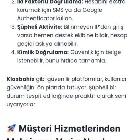
İki Faktörlü Doğrulama:
Hesabını ekstra
korumak için SMS ya da Google
Authenticator kullan.
Şüpheli Aktivite:
Bilinmeyen IP’den giriş
varsa hemen destek ekibine bildir, hesap
geçici askıya alınabilir.
Kimlik Doğrulama:
Güvenlik için belge
istenebilir, bunu hızlıca tamamla.
Klasbahis
gibi güvenilir platformlar, kullanıcı
güvenliğini ön planda tutuyor. Şüpheli bir
durum tespit edildiğinde proaktif olarak seni
uyarıyorlar.
Müşteri Hizmetlerinden