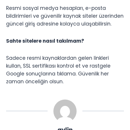
Resmi sosyal medya hesapları, e-posta
bildirimleri ve güvenilir kaynak siteler üzerinden
güncel giriş adresine kolayca ulaşabilirsin.
Sahte sitelere nasıl takılmam?
Sadece resmi kaynaklardan gelen linkleri
kullan, SSL sertifikası kontrol et ve rastgele
Google sonuçlarına tıklama. Güvenlik her
zaman önceliğin olsun.
aylin