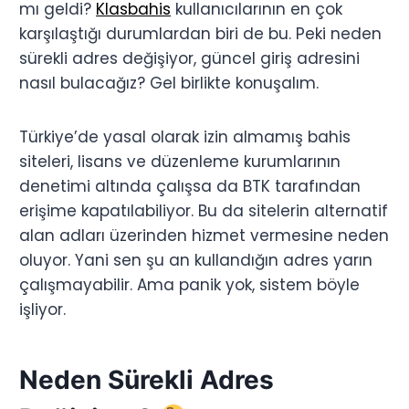
mı geldi?
Klasbahis
kullanıcılarının en çok
karşılaştığı durumlardan biri de bu. Peki neden
sürekli adres değişiyor, güncel giriş adresini
nasıl bulacağız? Gel birlikte konuşalım.
Türkiye’de yasal olarak izin almamış bahis
siteleri, lisans ve düzenleme kurumlarının
denetimi altında çalışsa da BTK tarafından
erişime kapatılabiliyor. Bu da sitelerin alternatif
alan adları üzerinden hizmet vermesine neden
oluyor. Yani sen şu an kullandığın adres yarın
çalışmayabilir. Ama panik yok, sistem böyle
işliyor.
Neden Sürekli Adres