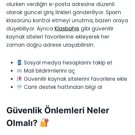
olurken verdiğin e-posta adresine düzenli
olarak güncel giriş linkleri gönderiliyor. Spam
klasörünü kontrol etmeyi unutma, bazen oraya
düşebiliyor. Ayrıca
Klasbahis
gibi güvenilir
kaynak siteleri favorilerine ekleyerek her
zaman doğru adrese ulaşabilirsin.
Sosyal medya hesaplarını takip et
Mail bildirimlerini aç
Güvenilir kaynak sitelerini favorilere ekle
Canlı destek hattından bilgi al
Güvenlik Önlemleri Neler
Olmalı?