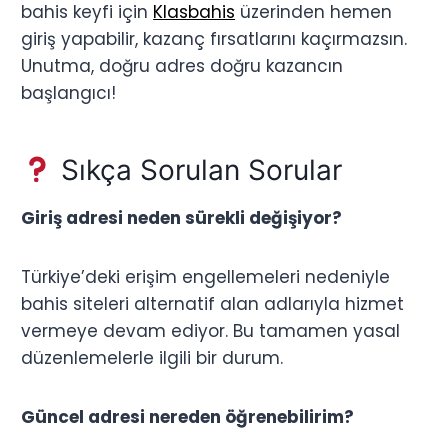
bahis keyfi için
Klasbahis
üzerinden hemen
giriş yapabilir, kazanç fırsatlarını kaçırmazsın.
Unutma, doğru adres doğru kazancın
başlangıcı!
Sıkça Sorulan Sorular
Giriş adresi neden sürekli değişiyor?
Türkiye’deki erişim engellemeleri nedeniyle
bahis siteleri alternatif alan adlarıyla hizmet
vermeye devam ediyor. Bu tamamen yasal
düzenlemelerle ilgili bir durum.
Güncel adresi nereden öğrenebilirim?