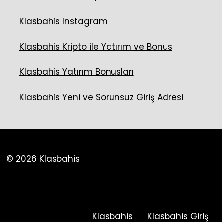
Klasbahis Instagram
Klasbahis Kripto ile Yatırım ve Bonus
Klasbahis Yatırım Bonusları
Klasbahis Yeni ve Sorunsuz Giriş Adresi
© 2026 Klasbahis
Klasbahis
Klasbahis Giriş