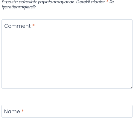
E-posta adresiniz yayınlanmayacak.
Gerekli alanlar
*
ile
işaretlenmişlerdir
Comment
*
Name
*