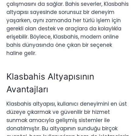
çalışmasını da sağlar. Bahis severler, Klasbahis
altyapısı sayesinde sorunsuz bir deneyim
yaşarken, aynı zamanda her türlü işlem için
gerekli olan destek ve araçlara da kolaylıkla
erişebilir. Böylece, Klasbahis, modern online
bahis dünyasında öne çıkan bir seçenek
haline gelir.
Klasbahis Altyapısının
Avantajları
Klasbahis altyapısı, kullanıcı deneyimini en üst
düzeye çıkarmak ve güvenilir bir hizmet
sunmak amacıyla gelişmiş sistemler ile
donatılmıştır. Bu altyapının sunduğu birçok