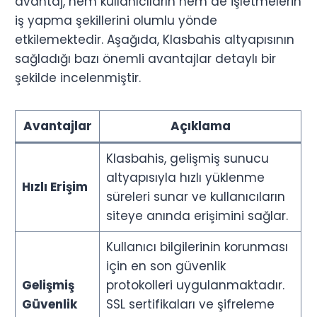
avantaj, hem kullanıcıların hem de işletmelerin
iş yapma şekillerini olumlu yönde
etkilemektedir. Aşağıda, Klasbahis altyapısının
sağladığı bazı önemli avantajlar detaylı bir
şekilde incelenmiştir.
Avantajlar
Açıklama
Klasbahis, gelişmiş sunucu
altyapısıyla hızlı yüklenme
Hızlı Erişim
süreleri sunar ve kullanıcıların
siteye anında erişimini sağlar.
Kullanıcı bilgilerinin korunması
için en son güvenlik
Gelişmiş
protokolleri uygulanmaktadır.
Güvenlik
SSL sertifikaları ve şifreleme